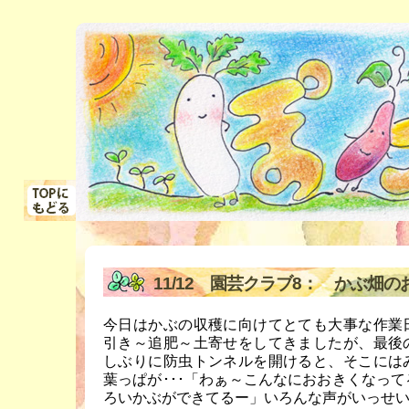
11/12 園芸クラブ8： かぶ畑の
今日はかぶの収穫に向けてとても大事な作業
引き～追肥～土寄せをしてきましたが、最後
しぶりに防虫トンネルを開けると、そこには
葉っぱが･･･「わぁ～こんなにおおきくなっ
ろいかぶができてるー」いろんな声がいっせ