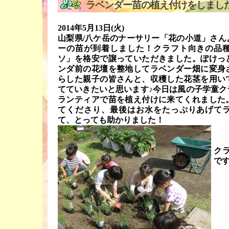
ラベンダー苗の植え付けをしました
2014年5月13日(火)
山梨県/八ケ岳のナーサリー「花の小道」さん
ーの苗が到着しました！クラフト向きの品
ソ」を格安で譲っていただきました。ぽけっ
ンダ前の花壇を整地してラベンダー畑に変身
らした親子の皆さんと、収穫した花茎を用い
てていきたいと思います♪今日は風の子学童ク
ランティアで苗を植え付けに来てくれました
てくださり、最後はお水をたっぷりあげて
て、とっても助かりました！
ク
で