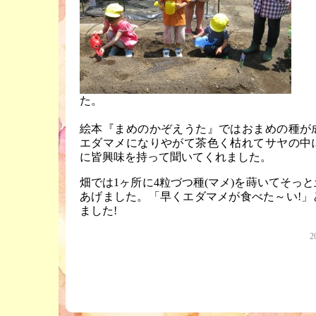
絵本『まめのかぞえうた』ではおまめの種が
エダマメになりやがて茶色く枯れてサヤの中
に皆興味を持って聞いてくれました。
畑では1ヶ所に4粒づつ種(マメ)を蒔いてそっ
あげました。「早くエダマメが食べた～い!」
ました!
2