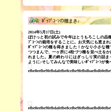
ﾎﾟｯﾌﾟｺｰﾝの種まき♪
2014年5月17日(土)
ぽけっと初の試みで今年はとうもろこしの品種
ﾌﾟｺｰﾝの栽培をすることに。お天気にも恵ま
ﾎﾟｯﾌﾟｺｰﾝの種を蒔きました！かなり小さ
つつまんで、一ヶ所に4粒づつ種を並べ土をか
れました。夏の終わりにはぎっしり実の詰ま
ように♪そしてみんなで美味しいﾎﾟｯﾌﾟｺｰﾝが