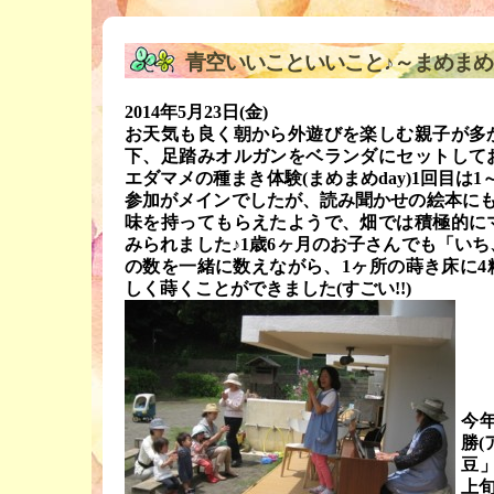
青空いいこといいこと♪～まめまめd
2014年5月23日(金)
お天気も良く朝から外遊びを楽しむ親子が多
下、足踏みオルガンをベランダにセットして
エダマメの種まき体験(まめまめday)1回目は
参加がメインでしたが、読み聞かせの絵本にも
味を持ってもらえたようで、畑では積極的に
みられました♪1歳6ヶ月のお子さんでも「い
の数を一緒に数えながら、1ヶ所の蒔き床に4
しく蒔くことができました(すごい!!)
今
勝(
豆
上