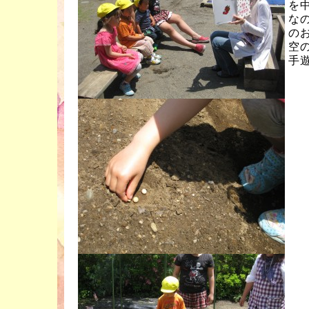
を
な
の
空
手