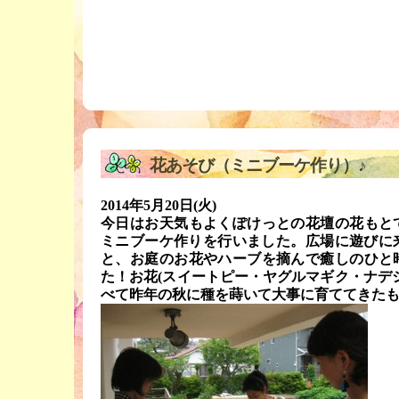
花あそび（ミニブーケ作り）♪
2014年5月20日(火)
今日はお天気もよくぽけっとの花壇の花もと
ミニブーケ作りを行いました。広場に遊びに来
と、お庭のお花やハーブを摘んで癒しのひと
た！お花(スイートピー・ヤグルマギク・ナデ
べて昨年の秋に種を蒔いて大事に育ててきた